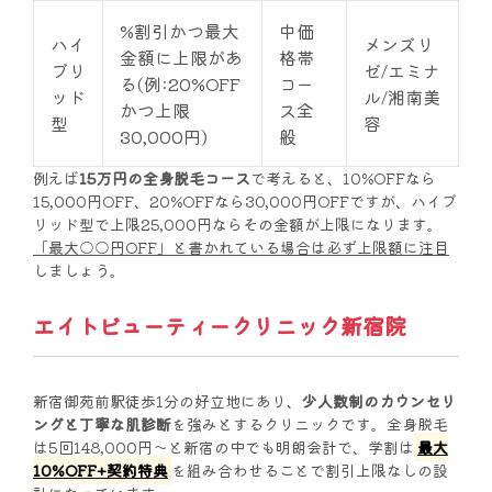
%割引かつ最大
中価
ハイ
メンズリ
金額に上限があ
格帯
ブリ
ゼ/エミナ
る(例:20%OFF
コー
ッド
ル/湘南美
かつ上限
ス全
型
容
30,000円)
般
例えば
15万円の全身脱毛コース
で考えると、10%OFFなら
15,000円OFF、20%OFFなら30,000円OFFですが、ハイブ
リッド型で上限25,000円ならその金額が上限になります。
「最大○○円OFF」と書かれている場合は必ず上限額に注目
しましょう。
エイトビューティークリニック新宿院
新宿御苑前駅徒歩1分の好立地にあり、
少人数制のカウンセリ
ングと丁寧な肌診断
を強みとするクリニックです。全身脱毛
は5回148,000円〜と新宿の中でも明朗会計で、学割は
最大
10%OFF+契約特典
を組み合わせることで割引上限なしの設