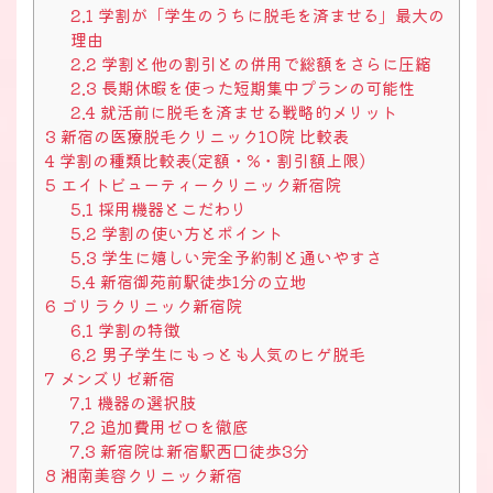
2.1
学割が「学生のうちに脱毛を済ませる」最大の
理由
2.2
学割と他の割引との併用で総額をさらに圧縮
2.3
長期休暇を使った短期集中プランの可能性
2.4
就活前に脱毛を済ませる戦略的メリット
3
新宿の医療脱毛クリニック10院 比較表
4
学割の種類比較表(定額・%・割引額上限)
5
エイトビューティークリニック新宿院
5.1
採用機器とこだわり
5.2
学割の使い方とポイント
5.3
学生に嬉しい完全予約制と通いやすさ
5.4
新宿御苑前駅徒歩1分の立地
6
ゴリラクリニック新宿院
6.1
学割の特徴
6.2
男子学生にもっとも人気のヒゲ脱毛
7
メンズリゼ新宿
7.1
機器の選択肢
7.2
追加費用ゼロを徹底
7.3
新宿院は新宿駅西口徒歩3分
8
湘南美容クリニック新宿