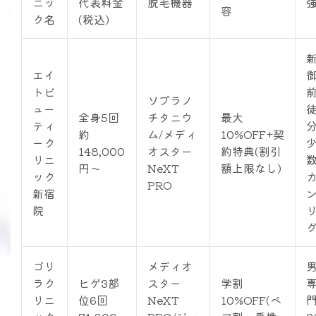
ニッ
代表料金
脱毛機器
容
ク名
(税込)
エイ
トビ
ソプラノ
ュー
徒
全身5回
チタニウ
最大
ティ
約
ム/メディ
10%OFF+契
ーク
148,000
オスター
約特典(割引
リニ
円〜
NeXT
額上限なし)
ック
PRO
新宿
院
ゴリ
メディオ
ラク
ヒゲ3部
スター
学割
リニ
位6回
NeXT
10%OFF(ペ