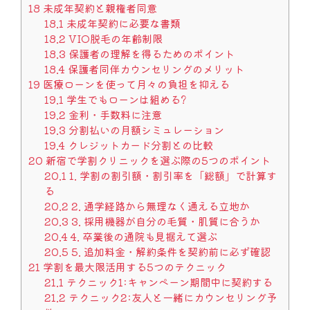
18
未成年契約と親権者同意
18.1
未成年契約に必要な書類
18.2
VIO脱毛の年齢制限
18.3
保護者の理解を得るためのポイント
18.4
保護者同伴カウンセリングのメリット
19
医療ローンを使って月々の負担を抑える
19.1
学生でもローンは組める?
19.2
金利・手数料に注意
19.3
分割払いの月額シミュレーション
19.4
クレジットカード分割との比較
20
新宿で学割クリニックを選ぶ際の5つのポイント
20.1
1. 学割の割引額・割引率を「総額」で計算す
る
20.2
2. 通学経路から無理なく通える立地か
20.3
3. 採用機器が自分の毛質・肌質に合うか
20.4
4. 卒業後の通院も見据えて選ぶ
20.5
5. 追加料金・解約条件を契約前に必ず確認
21
学割を最大限活用する5つのテクニック
21.1
テクニック1:キャンペーン期間中に契約する
21.2
テクニック2:友人と一緒にカウンセリング予