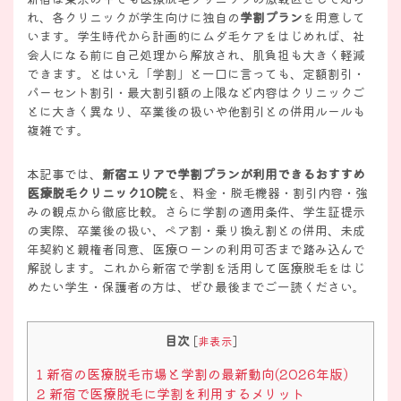
れ、各クリニックが学生向けに独自の
学割プラン
を用意して
います。学生時代から計画的にムダ毛ケアをはじめれば、社
会人になる前に自己処理から解放され、肌負担も大きく軽減
できます。とはいえ「学割」と一口に言っても、定額割引・
パーセント割引・最大割引額の上限など内容はクリニックご
とに大きく異なり、卒業後の扱いや他割引との併用ルールも
複雑です。
本記事では、
新宿エリアで学割プランが利用できるおすすめ
医療脱毛クリニック10院
を、料金・脱毛機器・割引内容・強
みの観点から徹底比較。さらに学割の適用条件、学生証提示
の実際、卒業後の扱い、ペア割・乗り換え割との併用、未成
年契約と親権者同意、医療ローンの利用可否まで踏み込んで
解説します。これから新宿で学割を活用して医療脱毛をはじ
めたい学生・保護者の方は、ぜひ最後までご一読ください。
目次
[
非表示
]
1
新宿の医療脱毛市場と学割の最新動向(2026年版)
2
新宿で医療脱毛に学割を利用するメリット