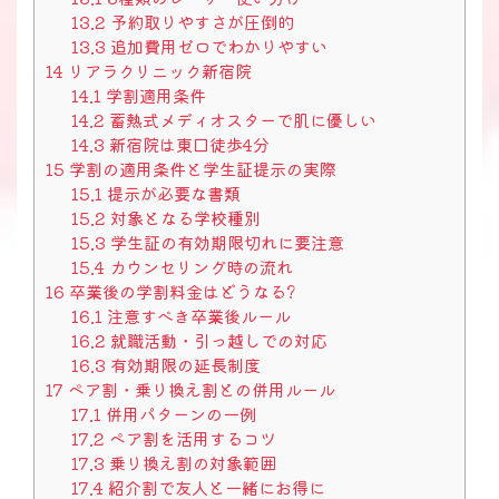
13.2
予約取りやすさが圧倒的
13.3
追加費用ゼロでわかりやすい
14
リアラクリニック新宿院
14.1
学割適用条件
14.2
蓄熱式メディオスターで肌に優しい
14.3
新宿院は東口徒歩4分
15
学割の適用条件と学生証提示の実際
15.1
提示が必要な書類
15.2
対象となる学校種別
15.3
学生証の有効期限切れに要注意
15.4
カウンセリング時の流れ
16
卒業後の学割料金はどうなる?
16.1
注意すべき卒業後ルール
16.2
就職活動・引っ越しでの対応
16.3
有効期限の延長制度
17
ペア割・乗り換え割との併用ルール
17.1
併用パターンの一例
17.2
ペア割を活用するコツ
17.3
乗り換え割の対象範囲
17.4
紹介割で友人と一緒にお得に