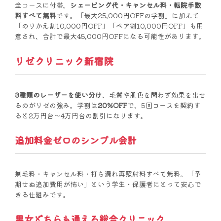
全コースに付帯。
シェービング代・キャンセル料・転院手数
料すべて無料
です。「最大25,000円OFFの学割」に加えて
「のりかえ割10,000円OFF」「ペア割10,000円OFF」も用
意され、合計で最大45,000円OFFになる可能性があります。
リゼクリニック新宿院
3種類のレーザーを使い分け
、毛質や肌色を問わず効果を出せ
るのがリゼの強み。学割は
20%OFF
で、5回コースを契約す
ると2万円台〜4万円台の割引になります。
追加料金ゼロのシンプル会計
剃毛料・キャンセル料・打ち漏れ再照射料すべて無料。「予
期せぬ追加費用が怖い」という学生・保護者にとって安心で
きる仕組みです。
男女どちらも通える総合クリニック