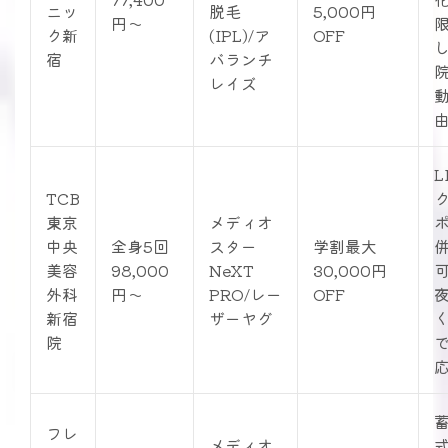
ニッ
脱毛
5,000円
円〜
ク新
(IPL)/ア
OFF
宿
バランチ
レイズ
L
TCB
東京
メディオ
中央
全身5回
スター
学割最大
美容
98,000
NeXT
30,000円
外科
円〜
PRO/レー
OFF
新宿
ザーヤグ
院
フレ
メディオ