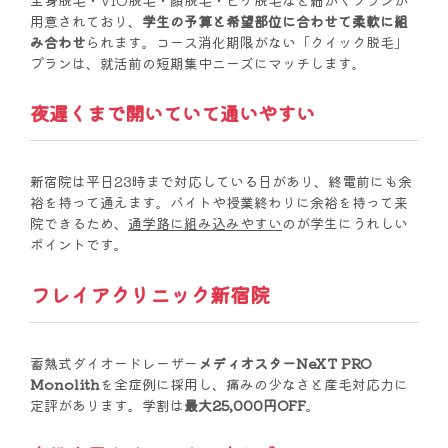
全身脱毛・VIO脱毛・顔脱毛・ヒゲ脱毛など細かくプランが
用意されており、
学生の予算と希望部位に合わせて柔軟に組
み合わせ
られます。コース消化期限がない「クイック脱毛」
プランは、就活前の短期集中ニーズにマッチします。
夜遅くまで開いていて通いやすい
新宿院は平日23時まで対応している日があり、終電前にも余
裕を持って通えます。バイトや授業終わりに余裕を持って来
院できるため、
通学路に組み込みやすい
のが学生にうれしい
ポイントです。
フレイアクリニック新宿院
蓄熱式ダイオードレーザー
メディオスターNeXT PRO
Monolith
を全症例に採用し、痛みの少なさと産毛対応力に
定評があります。学割は
最大25,000円OFF
。