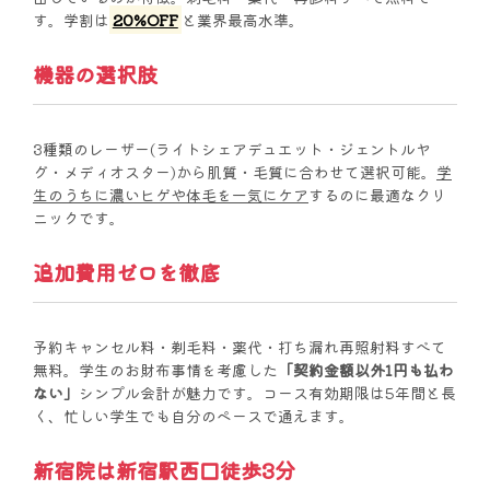
す。学割は
20%OFF
と業界最高水準。
機器の選択肢
3種類のレーザー(ライトシェアデュエット・ジェントルヤ
グ・メディオスター)から肌質・毛質に合わせて選択可能。
学
生のうちに濃いヒゲや体毛を一気にケア
するのに最適なクリ
ニックです。
追加費用ゼロを徹底
予約キャンセル料・剃毛料・薬代・打ち漏れ再照射料すべて
無料。学生のお財布事情を考慮した
「契約金額以外1円も払わ
ない」
シンプル会計が魅力です。コース有効期限は5年間と長
く、忙しい学生でも自分のペースで通えます。
新宿院は新宿駅西口徒歩3分