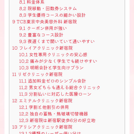
8.1
料金体系
8.2
院移動・回数券システム
8.3
学生優待コースの細かい設計
9
TCB東京中央美容外科 新宿院
9.1
クーポン併用が強い
9.2
豊富なコース設計
9.3
夜遅くまで開いていて通いやすい
10
フレイアクリニック新宿院
10.1
女性専用クリニックの安心感
10.2
痛みが少なく学生でも続けやすい
10.3
明朗会計と学生向けプラン
11
リゼクリニック新宿院
11.1
追加料金ゼロのシンプル会計
11.2
男女どちらも通える総合クリニック
11.3
分割払いに対応した医療ローン
12
エミナルクリニック新宿院
12.1
学割と他割引の併用
12.2
独自の蓄熱・熱破壊切替機器
12.3
新宿院は新宿駅徒歩6分の好立地
13
アリシアクリニック新宿院
13.1
3種類のレーザー使い分け