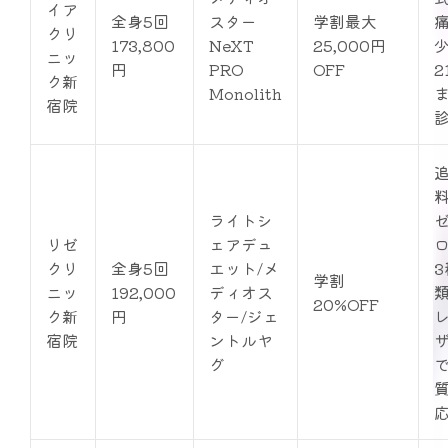
イア
全身5回
スター
学割最大
クリ
173,800
NeXT
25,000円
ニッ
円
PRO
OFF
2
ク新
Monolith
宿院
ライトシ
リゼ
ェアデュ
クリ
全身5回
エット/メ
3
学割
ニッ
192,000
ディオス
20%OFF
ク新
円
ター/ジェ
宿院
ントルヤ
グ