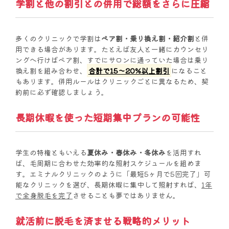
学割と他の割引との併用で総額をさらに圧縮
多くのクリニックで学割は
ペア割・乗り換え割・紹介割
と併
用できる場合があります。たとえば友人と一緒にカウンセリ
ングへ行けばペア割、すでにサロンに通っていた場合は乗り
換え割を組み合わせ、
合計で15〜20%以上割引
になること
もあります。併用ルールはクリニックごとに異なるため、契
約前に必ず確認しましょう。
長期休暇を使った短期集中プランの可能性
学生の特権ともいえる
夏休み・春休み・冬休み
を活用すれ
ば、毛周期に合わせた効率的な照射スケジュールを組めま
す。エミナルクリニックのように「最短5ヶ月で5回完了」可
能なクリニックを選び、長期休暇に集中して照射すれば、
1年
で全身脱毛を完了
させることも夢ではありません。
就活前に脱毛を済ませる戦略的メリット