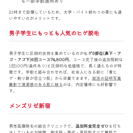
も一部学割適用あり
21時まで診療しているため、大学・バイト終わりの夜にも通
いやすいのがメリットです。
男子学生にもっとも人気のヒゲ脱毛
男子学生に圧倒的支持を集めているのが
ヒゲ3部位(鼻下・ア
ゴ・アゴ下)6回コース74,800円
。コース完了後の追加照射は
1回100円(条件あり)と圧倒的な低価格で、長く通えるのが特
徴です。学割と組み合わせれば、社会人になる前に「青ヒ
ゲ・剃り跡が目立つ肌」から卒業できます。
就活の証明写真
撮影で清潔感のある肌に映る
のは、内定獲得にも好影響で
す。
メンズリゼ新宿
男性医療脱毛の総合クリニックで、
追加料金完全ゼロ
を打ち
出しているのが特徴。剃毛料・薬代・再診料すべて無料で