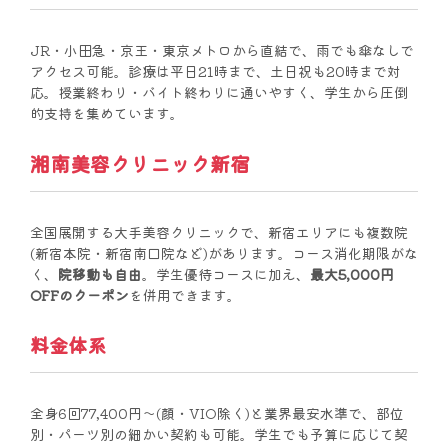
JR・小田急・京王・東京メトロから直結で、雨でも傘なしで
アクセス可能。診療は平日21時まで、土日祝も20時まで対
応。授業終わり・バイト終わりに通いやすく、学生から圧倒
的支持を集めています。
湘南美容クリニック新宿
全国展開する大手美容クリニックで、新宿エリアにも複数院
(新宿本院・新宿南口院など)があります。コース消化期限がな
く、
院移動も自由
。学生優待コースに加え、
最大5,000円
OFFのクーポン
を併用できます。
料金体系
全身6回77,400円〜(顔・VIO除く)と業界最安水準で、部位
別・パーツ別の細かい契約も可能。学生でも予算に応じて契