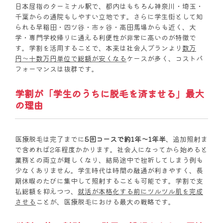
日本屈指のターミナル駅で、都内はもちろん神奈川・埼玉・
千葉からの通院もしやすい立地です。さらに学生街として知
られる早稲田・四ツ谷・市ヶ谷・高田馬場からも近く、大
学・専門学校帰りに通える利便性が非常に高いのが特徴で
す。学割を活用することで、本来は社会人プランより
数万
円〜十数万円単位で総額が安くなる
ケースが多く、コストパ
フォーマンスは抜群です。
学割が「学生のうちに脱毛を済ませる」最大
の理由
医療脱毛は完了までに
5回コースで約1年〜1年半
、追加照射ま
で含めれば2年程度かかります。社会人になってから始めると
業務との両立が難しくなり、結局途中で挫折してしまう例も
少なくありません。学生時代は時間の融通が利きやすく、長
期休暇のたびに集中して照射することも可能です。学割で支
払総額を抑えつつ、
就活が本格化する前にツルツル肌を完成
させる
ことが、医療脱毛における最大の戦略です。