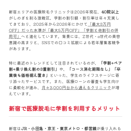
新宿エリアの医療脱毛クリニックは2026年現在、
40院以上
がしのぎを削る激戦区。学割の割引額・割引率は年々充実し
てきており、2025年から2026年にかけて
「最大3万円
OFF」だった水準が「最大5万円OFF」「学割と他割引の併
用可」
へと進化しています。背景には、Z世代・α世代の美容
意識の高まりと、SNSでの口コミ拡散による若年層集客競争
があります。
特に最近のトレンドとして注目されているのが、
「学割+ペア
割+乗り換え割の3重割引」
や、
「コース消化期限なし」「卒
業後も価格据え置き」
といった、学生のライフステージに寄
り添ったサービスです。また、医療ローンの審査も学生向け
に柔軟化が進み、
月々3,000円台から通えるクリニック
が増
えています。
新宿で医療脱毛に学割を利用するメリット
新宿は
JR・小田急・京王・東京メトロ・都営線
が乗り入れる