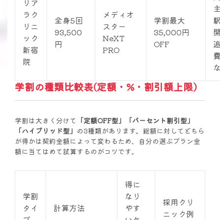
リア
ラク
メディオ
全身5回
学割最大
リニ
スター
93,500
35,000円
ック
NeXT
円
OFF
新宿
PRO
院
学割の種類比較表(定額・%・割引額上限)
学割は大きく分けて
「定額OFF型」「パーセント割引型」
「ハイブリッド型」
の3種類があります。総額に対してどちら
が得かは契約金額によって変わるため、自分の選ぶプラン金
額に当てはめて試算するのがコツです。
得に
学割
なり
採用クリ
タイ
計算方法
やす
ニック例
プ
いケ