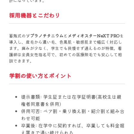
計になっています。
採用機器とこだわり
蓄熱式の
ソプラノチタニウム
と
メディオスターNeXT PRO
を
導入し、産毛から濃い毛、色黒肌・敏感肌まで幅広く対応し
ます。痛みが少なく、学生でも我慢せず通えるのが特徴。看
護師は全員女性指名可で、初めての医療脱毛でも安心して相
談できます。
学割の使い方とポイント
提示書類:
学生証または在学証明書(高校生は親
権者同意書を併用)
併用可否:
ペア割・乗り換え割・紹介割と組み合
わせ可能
卒業後:
在学中に契約すれば、卒業しても料金据
え置きで通い続けられる