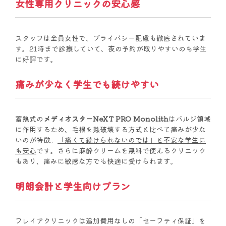
女性専用クリニックの安心感
スタッフは全員女性で、プライバシー配慮も徹底されていま
す。21時まで診療していて、夜の予約が取りやすいのも学生
に好評です。
痛みが少なく学生でも続けやすい
蓄熱式の
メディオスターNeXT PRO Monolith
はバルジ領域
に作用するため、毛根を熱破壊する方式と比べて痛みが少な
いのが特徴。
「痛くて続けられないのでは」と不安な学生に
も安心
です。さらに麻酔クリームを無料で使えるクリニック
もあり、痛みに敏感な方でも快適に受けられます。
明朗会計と学生向けプラン
フレイアクリニックは追加費用なしの「セーフティ保証」を