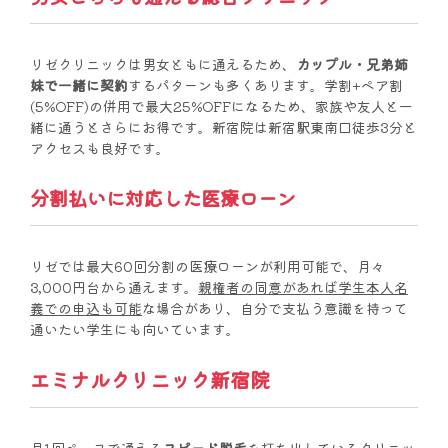
リゼクリニックは男女ともに通えるため、
カップル・兄弟姉
妹で一緒に契約
するパターンも多くあります。学割+ペア割
(5%OFF)の併用で最大25%OFFになるため、家族や友人と一
緒に通うとさらにお得です。新宿院は新宿駅東南口徒歩3分と
アクセスも良好です。
分割払いに対応した医療ローン
リゼでは最大60回分割の医療ローンが利用可能で、月々
3,000円台から通えます。
親権者の同意があれば学生本人名
義での申込も可能
な場合があり、自分で支払う意識を持って
通いたい学生にも向いています。
エミナルクリニック新宿院