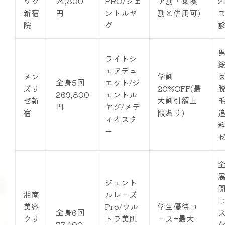
ック
74,800
PRO/ジェ
ア割・乗換
2
新宿
円
ントルヤ
割と併用可)
院
グ
ライトシ
ェアデュ
メン
学割
全身5回
エット/ジ
ズリ
20%OFF(最
269,800
ェントル
ゼ新
大割引額上
円
ヤグ/メデ
宿
限あり)
ィオスタ
ー
ジェント
湘南
ルレーズ
美容
Pro/ウル
学生優待コ
全身6回
クリ
トラ美肌
ース+最大
77,400