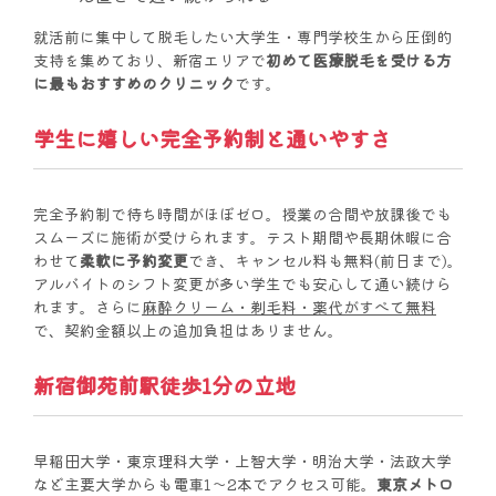
就活前に集中して脱毛したい大学生・専門学校生から圧倒的
支持を集めており、新宿エリアで
初めて医療脱毛を受ける方
に最もおすすめのクリニック
です。
学生に嬉しい完全予約制と通いやすさ
完全予約制で待ち時間がほぼゼロ。授業の合間や放課後でも
スムーズに施術が受けられます。テスト期間や長期休暇に合
わせて
柔軟に予約変更
でき、キャンセル料も無料(前日まで)。
アルバイトのシフト変更が多い学生でも安心して通い続けら
れます。さらに
麻酔クリーム・剃毛料・薬代がすべて無料
で、契約金額以上の追加負担はありません。
新宿御苑前駅徒歩1分の立地
早稲田大学・東京理科大学・上智大学・明治大学・法政大学
など主要大学からも電車1〜2本でアクセス可能。
東京メトロ