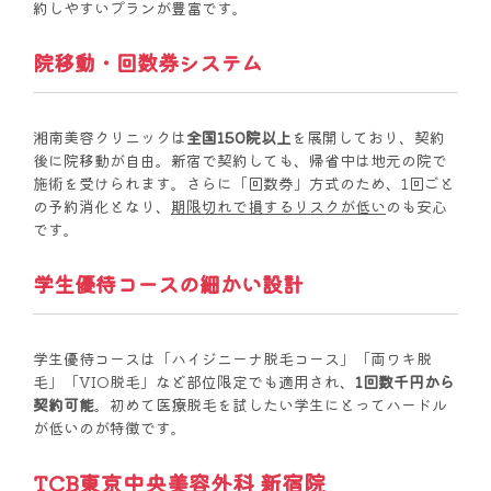
約しやすいプランが豊富です。
院移動・回数券システム
湘南美容クリニックは
全国150院以上
を展開しており、契約
後に院移動が自由。新宿で契約しても、帰省中は地元の院で
施術を受けられます。さらに「回数券」方式のため、1回ごと
の予約消化となり、
期限切れで損するリスクが低い
のも安心
です。
学生優待コースの細かい設計
学生優待コースは「ハイジニーナ脱毛コース」「両ワキ脱
毛」「VIO脱毛」など部位限定でも適用され、
1回数千円から
契約可能
。初めて医療脱毛を試したい学生にとってハードル
が低いのが特徴です。
TCB東京中央美容外科 新宿院