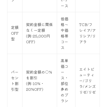
ース
低価
契約金額に関係
格〜
TCB/フ
定額
なく一定額
中価
レイア/ア
OFF
(例:25,000円
格帯
リシア/リ
型
OFF)
コー
アラ
ス
高単
価コ
エイトビ
パー
契約金額の○%
ー
ューティ
セン
を割引
ス・
ー/ゴリ
ト割
(例:10%・
部位
ラ/メンズ
引型
20%OFF)
多め
リゼ/リゼ
のプ
ラン