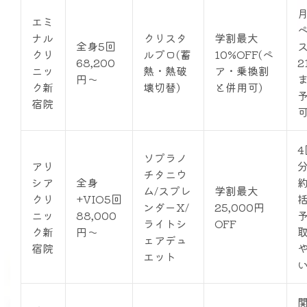
月
エミ
ナル
クリスタ
学割最大
全身5回
クリ
ルプロ(蓄
10%OFF(ペ
68,200
2
ニッ
熱・熱破
ア・乗換割
円〜
ク新
壊切替)
と併用可)
宿院
4
ソプラノ
アリ
チタニウ
シア
全身
ム/スプレ
学割最大
クリ
+VIO5回
ンダーX/
25,000円
ニッ
88,000
ライトシ
OFF
ク新
円〜
ェアデュ
宿院
エット