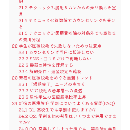
約
21.3
テクニック3:脱毛サロンからの乗り換えを宣
言
21.4
テクニック4:複数院でカウンセリングを受け
る
21.5
テクニック5:医療費控除の対象外でも家族と
の費用分担
22
学生が医療脱毛で失敗しないための注意点
22.1
カウンセリング当日に即決しない
22.2
SNS・口コミだけで判断しない
22.3
機器の特性を理解する
22.4
解約条件・返金規定を確認
23
新宿の医療脱毛をめぐる最新トレンド
23.1
「短期完了」ニーズの高まり
23.2
VIO脱毛の若年層への浸透
23.3
男性学生の医療脱毛比率上昇
24
新宿の医療脱毛 学割についてよくある質問(FAQ)
24.1
Q1. 高校生でも学割は使えますか?
24.2
Q2. 学割と他の割引はいくつまで併用できま
すか?
24.3
Q3. 卒業してしまった後でも、契約時の学割