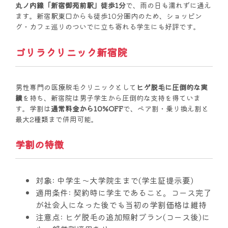
丸ノ内線「新宿御苑前駅」徒歩1分
で、雨の日も濡れずに通え
ます。新宿駅東口からも徒歩10分圏内のため、ショッピン
グ・カフェ巡りのついでに立ち寄れる学生にも好評です。
ゴリラクリニック新宿院
男性専門の医療脱毛クリニックとして
ヒゲ脱毛に圧倒的な実
績
を持ち、新宿院は男子学生から圧倒的な支持を得ていま
す。学割は
通常料金から10%OFF
で、ペア割・乗り換え割と
最大2種類まで併用可能。
学割の特徴
対象:
中学生〜大学院生まで(学生証提示要)
適用条件:
契約時に学生であること。コース完了
が社会人になった後でも当初の学割価格は維持
注意点:
ヒゲ脱毛の追加照射プラン(コース後)に