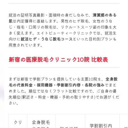
就活の証明写真撮影・面接時の身だしなみで、
清潔感のある
肌
は内定獲得に直結します。男性のヒゲ脱毛、女性のうな
じ・指毛・口周りの脱毛は、リクルートスーツ姿の印象を大
きく変えます。エイトビューティークリニックでは、就活生
向けに
就活ヒゲ・うなじ脱毛コース
といった目的別プランも
用意されています。
新宿の医療脱毛クリニック10院 比較表
まずは新宿で学割プランを提供している主要10院を、
全身脱
毛の代表料金・採用機器・学割割引内容・各院の強み
でまと
めました。順位ではなくフラット比較ですので、ご自身の優
先順位(駅近さ・料金・機器・予約の取りやすさ)でお選びくだ
さい。
クリ
全身脱毛
学割割引内