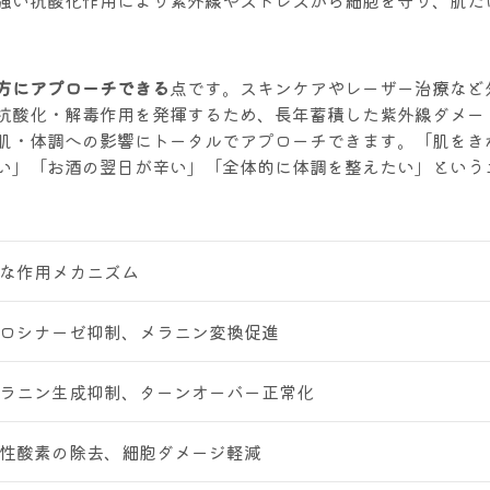
強い抗酸化作用により紫外線やストレスから細胞を守り、肌だ
方にアプローチできる
点です。スキンケアやレーザー治療など
抗酸化・解毒作用を発揮するため、長年蓄積した紫外線ダメー
肌・体調への影響にトータルでアプローチできます。「肌をき
い」「お酒の翌日が辛い」「全体的に体調を整えたい」という
な作用メカニズム
ロシナーゼ抑制、メラニン変換促進
ラニン生成抑制、ターンオーバー正常化
性酸素の除去、細胞ダメージ軽減