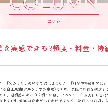
COLUMN
COLUMN
コラム
果を実感できる?頻度・料金・持
?」「どのくらいの頻度で通えばよい?」「料金や持続期間は?
いる
白玉点滴(グルタチオン点滴)
ですが、実際に施術を検討す
です。透明感のある白く明るい肌、いわゆる「白玉肌」を目指
以上は1回で劇的な変化が出るわけではなく、継続的な施術に
。