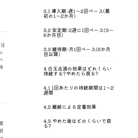
3.1
導入期:週1〜2回ペース(最
初の1〜2か月)
3.2
安定期:2週に1回ペース(3〜
6か月目)
静注
3.3
維持期:月1回ペース(6か月
ル
目以降)
ベ
時
4
白玉点滴の効果はどれくらい
持続する?やめたら戻る?
4.1
1回あたりの持続期間は1〜2
週間
4.2
継続による定着効果
4.3
やめた後はどのくらいで戻
関
る?
明