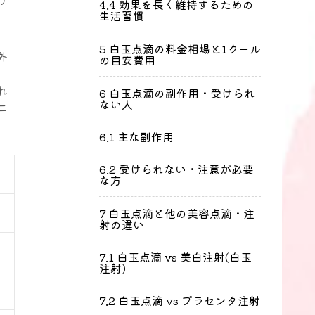
け
4.4
効果を長く維持するための
生活習慣
5
白玉点滴の料金相場と1クール
外
の目安費用
れ
6
白玉点滴の副作用・受けられ
ない人
ニ
6.1
主な副作用
6.2
受けられない・注意が必要
な方
7
白玉点滴と他の美容点滴・注
射の違い
7.1
白玉点滴 vs 美白注射(白玉
注射)
7.2
白玉点滴 vs プラセンタ注射