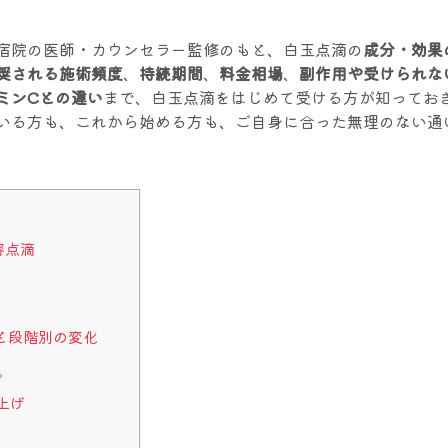
宿院の医師・カウンセラー監修のもと、白玉点滴の
成分・効果
奨される施術頻度
、
持続期間
、
料金相場
、
副作用や受けられな
ミンCとの違い
まで、白玉点滴をはじめて受ける方が知ってお
いる方も、これから始める方も、ご自身に合った無理のない通
容点滴
と段階別の変化
プ
上げ