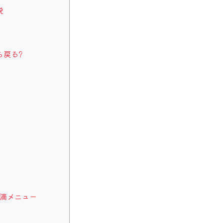
説
ら戻る?
滴メニュー