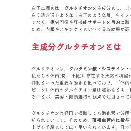
白玉点滴とは、
グルタチオン
を主成分とし、ビ
白く透き通るような「白玉のような肌」をイメ
でなく、疲労回復や肝機能サポートを目的に取
ため、内服やスキンケアと比べて吸収効率が高
主成分グルタチオンとは
グルタチオンは、
グルタミン酸・システイン・
私たちの体内(特に肝臓)に存在する天然の
抗酸
抑制といった重要な働きを担っており、「体内
ピークに体内のグルタチオン量は加齢とともに
ることが、美容・健康維持の観点で注目されて
グルタチオンは経口で摂取しても消化管で分解
知られています。そのため、
直接血管内に投与
上げる手段として広く用いられています。日本