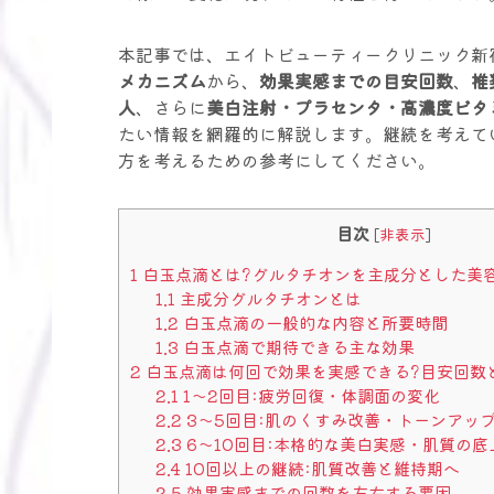
本記事では、エイトビューティークリニック新
メカニズム
から、
効果実感までの目安回数
、
推
人
、さらに
美白注射・プラセンタ・高濃度ビタ
たい情報を網羅的に解説します。継続を考えて
方を考えるための参考にしてください。
目次
[
非表示
]
1
白玉点滴とは?グルタチオンを主成分とした美
1.1
主成分グルタチオンとは
1.2
白玉点滴の一般的な内容と所要時間
1.3
白玉点滴で期待できる主な効果
2
白玉点滴は何回で効果を実感できる?目安回数
2.1
1〜2回目:疲労回復・体調面の変化
2.2
3〜5回目:肌のくすみ改善・トーンアッ
2.3
6〜10回目:本格的な美白実感・肌質の底
2.4
10回以上の継続:肌質改善と維持期へ
2.5
効果実感までの回数を左右する要因