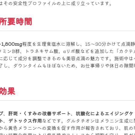
はその安全性プロファイルの上に成り立っています。
所要時間
,800mg
程度を生理食塩水に溶解し、15〜30分かけて点滴
タミンB群、トラネキサム酸、αリポ酸などを追加した「カクテ
に応じて成分を調整できるのも美容点滴の魅力です。施術中は
了し、ダウンタイムもほぼないため、お仕事帰りや休日の隙間
効果
プ
、
肝斑・くすみの改善サポート
、
抗酸化によるエイジングケ
ト
、
デトックス作用
などです。グルタチオンはメラニン生成に
から黄色メラニンへの変換を促す作用が報告されており、肌の