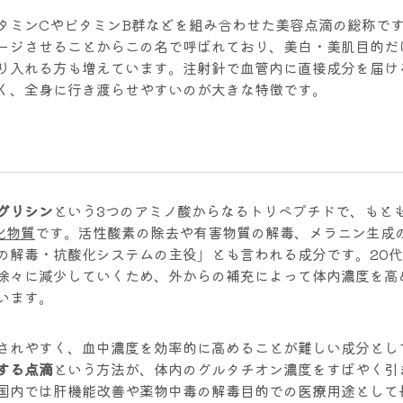
タミンCやビタミンB群などを組み合わせた美容点滴の総称で
ージさせることからこの名で呼ばれており、美白・美肌目的だ
り入れる方も増えています。注射針で血管内に直接成分を届け
く、全身に行き渡らせやすいのが大きな特徴です。
グリシン
という3つのアミノ酸からなるトリペプチドで、もと
化物質
です。活性酸素の除去や有害物質の解毒、メラニン生成
の解毒・抗酸化システムの主役」とも言われる成分です。20
徐々に減少していくため、外からの補充によって体内濃度を高
います。
されやすく、血中濃度を効率的に高めることが難しい成分とし
する点滴
という方法が、体内のグルタチオン濃度をすばやく引
国内では肝機能改善や薬物中毒の解毒目的での医療用途として