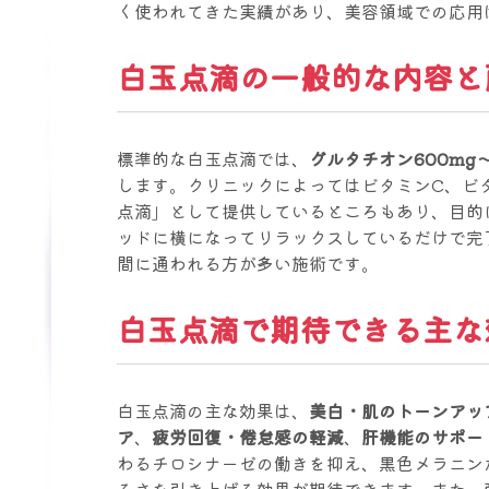
く使われてきた実績があり、美容領域での応用
白玉点滴の一般的な内容と
標準的な白玉点滴では、
グルタチオン600mg〜1
します。クリニックによってはビタミンC、ビ
点滴」として提供しているところもあり、目的
ッドに横になってリラックスしているだけで完
間に通われる方が多い施術です。
白玉点滴で期待できる主な
白玉点滴の主な効果は、
美白・肌のトーンアッ
ア
、
疲労回復・倦怠感の軽減
、
肝機能のサポー
わるチロシナーゼの働きを抑え、黒色メラニン