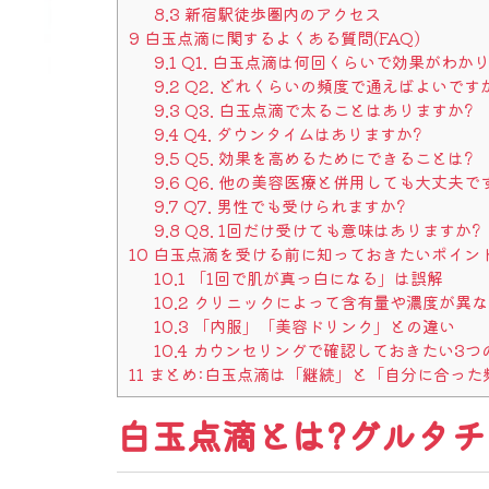
8.3
新宿駅徒歩圏内のアクセス
9
白玉点滴に関するよくある質問(FAQ)
9.1
Q1. 白玉点滴は何回くらいで効果がわか
9.2
Q2. どれくらいの頻度で通えばよいです
9.3
Q3. 白玉点滴で太ることはありますか?
9.4
Q4. ダウンタイムはありますか?
9.5
Q5. 効果を高めるためにできることは?
9.6
Q6. 他の美容医療と併用しても大丈夫で
9.7
Q7. 男性でも受けられますか?
9.8
Q8. 1回だけ受けても意味はありますか?
10
白玉点滴を受ける前に知っておきたいポイン
10.1
「1回で肌が真っ白になる」は誤解
10.2
クリニックによって含有量や濃度が異な
10.3
「内服」「美容ドリンク」との違い
10.4
カウンセリングで確認しておきたい3つ
11
まとめ:白玉点滴は「継続」と「自分に合った
白玉点滴とは?グルタ