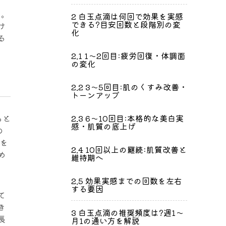
す。
2
白玉点滴は何回で効果を実感
できる?目安回数と段階別の変
け
化
る
2.1
1〜2回目:疲労回復・体調面
の変化
2.2
3〜5回目:肌のくすみ改善・
トーンアップ
2.3
6〜10回目:本格的な美白実
もと
感・肌質の底上げ
の
代を
2.4
10回以上の継続:肌質改善と
め
維持期へ
2.5
効果実感までの回数を左右
する要因
て
き
3
白玉点滴の推奨頻度は?週1〜
長
月1の通い方を解説