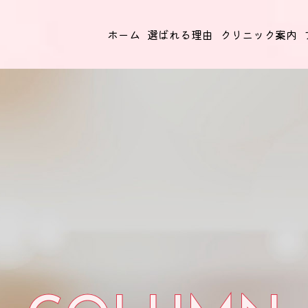
ホーム
選ばれる理由
クリニック案内
点滴・注射
Intravenous Drip & Injection
美肌・美白・保湿・血行促進等の効果が期待！吸収率が高
く即効性があります。