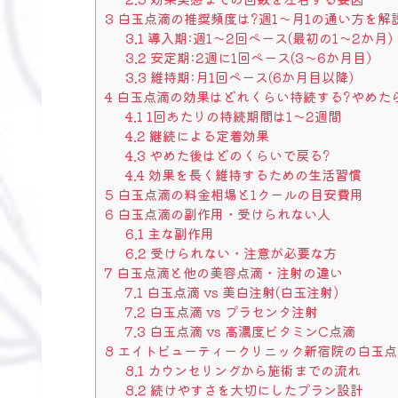
3
白玉点滴の推奨頻度は?週1〜月1の通い方を解
3.1
導入期:週1〜2回ペース(最初の1〜2か月)
3.2
安定期:2週に1回ペース(3〜6か月目)
3.3
維持期:月1回ペース(6か月目以降)
4
白玉点滴の効果はどれくらい持続する?やめた
4.1
1回あたりの持続期間は1〜2週間
4.2
継続による定着効果
4.3
やめた後はどのくらいで戻る?
4.4
効果を長く維持するための生活習慣
5
白玉点滴の料金相場と1クールの目安費用
6
白玉点滴の副作用・受けられない人
6.1
主な副作用
6.2
受けられない・注意が必要な方
7
白玉点滴と他の美容点滴・注射の違い
7.1
白玉点滴 vs 美白注射(白玉注射)
7.2
白玉点滴 vs プラセンタ注射
7.3
白玉点滴 vs 高濃度ビタミンC点滴
8
エイトビューティークリニック新宿院の白玉点
8.1
カウンセリングから施術までの流れ
8.2
続けやすさを大切にしたプラン設計