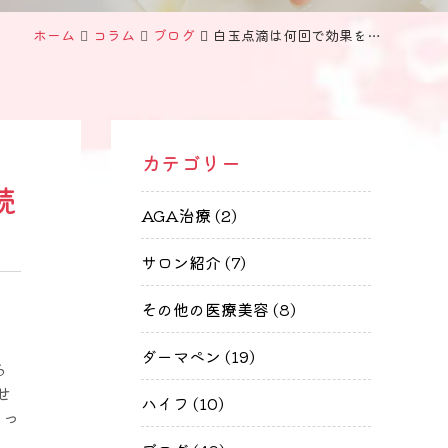
ホーム
コラム
ブログ
白玉点滴は何回で効果を実感できる?頻度・料金・持続期間まとめ
カテゴリー
続
AGA治療 (2)
サロン紹介 (7)
その他の医療美容 (8)
」
ダーマペン (19)
る
せ
ハイフ (10)
よっ